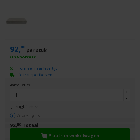
92,
00
per stuk
Informeer naar levertijd
Info transportkosten
Aantal stuks
+
-
Je krijgt:
1
stuks
Verpakkingsinfo
00
92,
Totaal
Plaats in winkelwagen