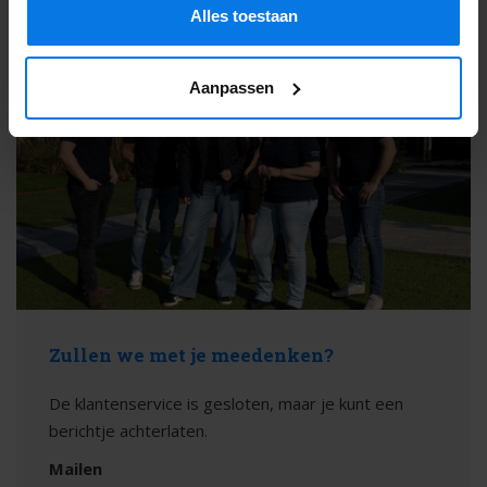
de tegels ook erg stroef. Gratis tip: wanneer je regelmatig
Alles toestaan
veegt voorkom je aangroei van algen en wordt gladheid tot
een minimum beperkt. Is dat even lekker!
Aanpassen
Het ArtiStone assortiment
Binnen het Oud Hollandse assortiment heb je oneindig veel
keuzes. Of je nou tegels, traptreden, opsluitbanden, klinkers
of een zitelement wilt, het kan allemaal bij ArtiStone. Deze
traptreden zijn beschikbaar in 5 verschillende kleuren:
antraciet, carbon,grijs, taupe en cremé. Bestel nu jouw
nieuwe tegels op Bestratingsweb.nl.
Zullen we met je meedenken?
De klantenservice is gesloten, maar je kunt een
berichtje achterlaten.
Mailen