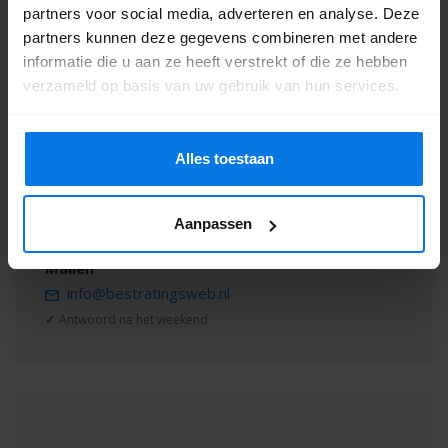
partners voor social media, adverteren en analyse. Deze
partners kunnen deze gegevens combineren met andere
informatie die u aan ze heeft verstrekt of die ze hebben
verzameld op basis van uw gebruik van hun services.
Alles toestaan
Zullen we met je meedenken?
De klantenservice is gesloten, maar je kunt een
Aanpassen
berichtje achterlaten.
Mailen
info@bestratingsweb.nl
✓
Antwoord na het weekend