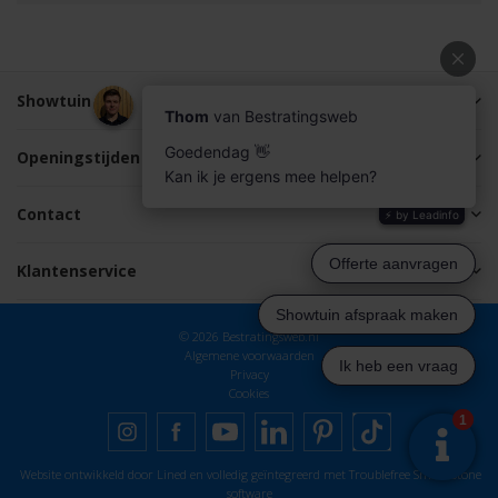
Showtuin
Openingstijden
Contact
Klantenservice
© 2026 Bestratingsweb.nl
Algemene voorwaarden
Privacy
Cookies
Website ontwikkeld door Lined
en volledig geïntegreerd met Troublefree Smart Stone
software