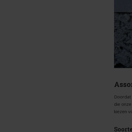
Asso
Doordat 
die onze
kiezen v
Soort