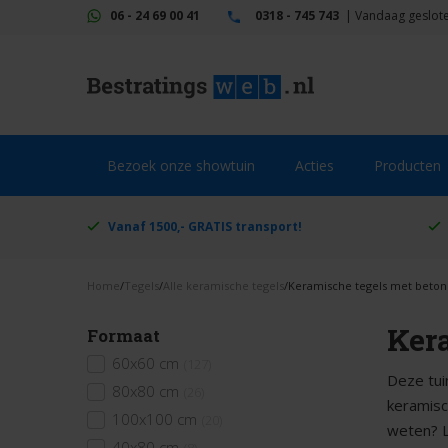
06 - 24 69 00 41
0318 - 745 743
|
Vandaag geslot
Bezoek onze showtuin
Acties
Producten
Vanaf 1500,- GRATIS transport!
Home
/
Tegels
/
Alle keramische tegels
/
Keramische tegels met beton
Ker
Formaat
60x60 cm
(127)
Deze tui
80x80 cm
(26)
keramisc
100x100 cm
(20)
weten? 
40x80 cm