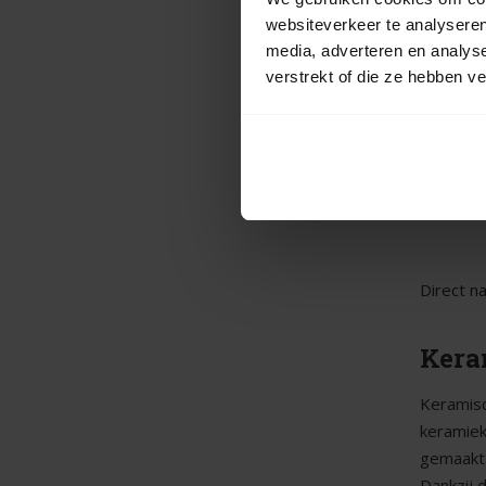
MBI
websiteverkeer te analyseren
media, adverteren en analys
101,95
verstrekt of die ze hebben v
Op voor
Bezorgd 
Direct n
Kera
Keramisc
keramiek
gemaakt 
Dankzij 