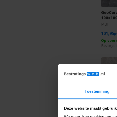
GeoCera
100x10
MBI
101,95
Op voor
Bezorgd 
Toestemming
Deze website maakt gebruik
GeoCera
100x10
We gebruiken cookies om cont