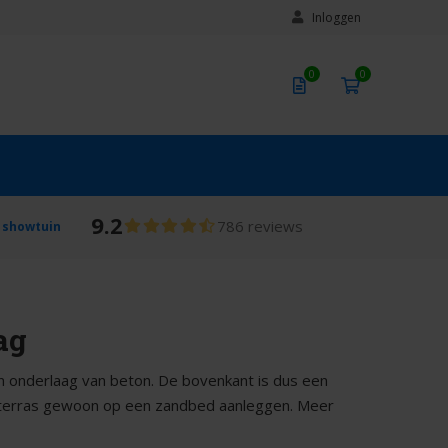
Inloggen
0
0
9.2
786 reviews
 showtuin
ag
n onderlaag van beton. De bovenkant is dus een
h terras gewoon op een zandbed aanleggen. Meer