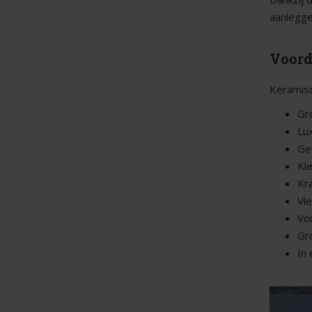
aanlegge
Voord
Keramisc
Gr
Lux
Ge
Kl
Kr
Vl
Vo
Gr
In