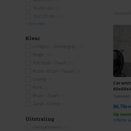
(8)
90x90 cm
(23)
236 artike
30x120 cm
(13)
+ Toon meer
Kleur
Lichtgrijs - Donkergrijs
(95)
Beige
(46)
Antraciet - Zwart
(57)
Rood - Bruin - Taupe
(24)
Overig
(2)
Ceramit
Bont
(2)
60x60x
Bruin - Zwart
(9)
Tuinvisie 
Zand - Créme
(1)
86,70
Uitstraling
Offerte 
Genuanceerd
(161)