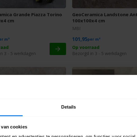
mica Grande Piazza Torino
GeoCeramica Landstone An
0x4 cm
100x100x4 cm
MBI
101,95
m²
m²
raad
Op voorraad
in 3 - 5 werkdagen
Bezorgd in 3 - 5 werkdagen
Details
 van cookies
mica Landstone Gravel
GeoCeramica Landstone Ta
0x4 cm
100x100x4 cm
ent en advertenties te personaliseren, om functies voor social