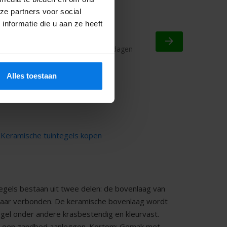
MBI
ze partners voor social
nformatie die u aan ze heeft
84,65
m²
Op voorraad
Bezorgd in 3 - 5 werkdagen
Alles toestaan
volgende
|
Keramische tuintegels kopen
ntegels bestaan uit twee delen: de bovenlaag van
elkaar verbonden. De keramische bovenlaag wordt
gel onder andere krasbestendig en kleurvast.
op een zandbed aanleggen. Kortom: Gemak met