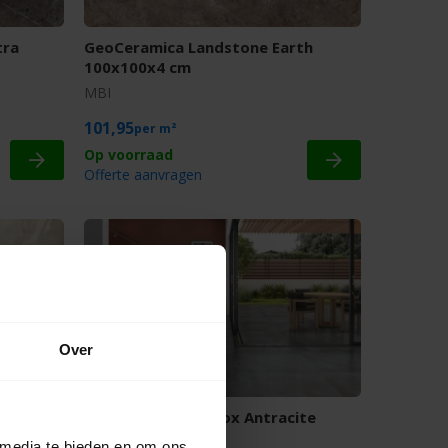
tra
GeoCeramica Landstone Earth
100x100x4 cm
MBI
101,95
m²
Offerte aanvragen
Over
upe
GeoCeramica Madox Antracite
100x100x4 cm
 media te bieden en om ons