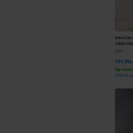
GeoCera
100x10
MBI
101,95
Offerte 