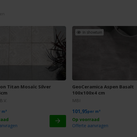
len
In showtuin
on Titan Mosaïc Silver
GeoCeramica Aspen Basalt
4cm
100x100x4 cm
B.V.
MBI
101,95
m²
m²
aanvragen
Offerte aanvragen