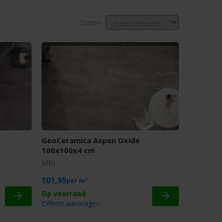
Sorteer
GeoCeramica Aspen Oxide
100x100x4 cm
MBI
101,95
m²
Offerte aanvragen