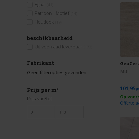
Egaal
(41)
Patroon - Motief
(14)
Houtlook
(19)
beschikbaarheid
Uit voorraad leverbaar
(173)
Fabrikant
GeoCera
MBI
Geen filteropties gevonden
101,95
Prijs per m²
Prijs van/tot
Offerte 