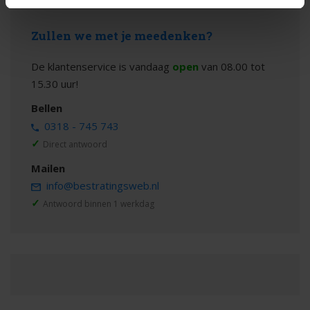
Zullen we met je meedenken?
De klantenservice is vandaag
open
van 08.00 tot
15.30 uur!
Bellen
0318 - 745 743
✓
Direct antwoord
Mailen
info@bestratingsweb.nl
✓
Antwoord binnen 1 werkdag