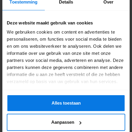
Toestemming
Details
Over
aan je voeten! Kom je snel langs?
Het adres is Stationsweg Oost 194c in
Woudenberg.
Deze website maakt gebruik van cookies
We gebruiken cookies om content en advertenties te
personaliseren, om functies voor social media te bieden
9.2
786 reviews
en om ons websiteverkeer te analyseren. Ook delen we
informatie over uw gebruik van onze site met onze
partners voor social media, adverteren en analyse. Deze
partners kunnen deze gegevens combineren met andere
informatie die u aan ze heeft verstrekt of die ze hebben
verzameld op basis van uw gebruik van hun services.
Alles toestaan
Aanpassen