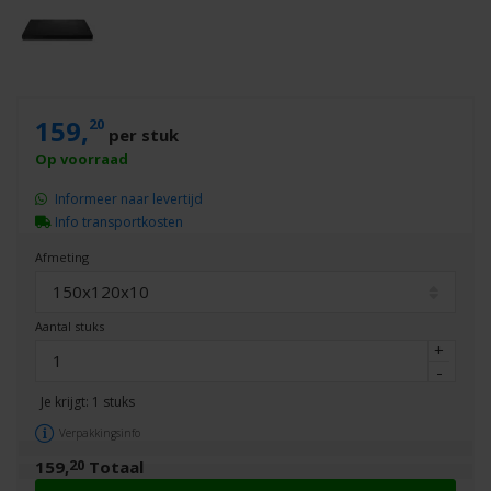
159,
20
per stuk
Informeer naar levertijd
Info transportkosten
Afmeting
150x120x10
Aantal stuks
+
-
Je krijgt:
1
stuks
Verpakkingsinfo
20
159,
Totaal