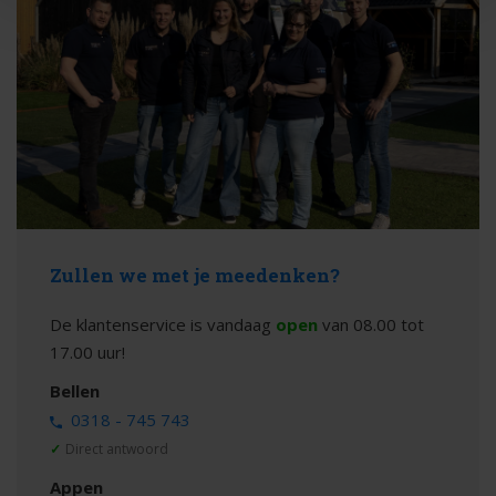
Het ArtiStone assortiment
Binnen het Oud Hollandse assortiment heb je oneindig veel
keuzes. Of je nou tegels, traptreden, opsluitbanden, klinkers
of een zitelement wilt, het kan allemaal bij ArtiStone.
Daarnaast kan je kiezen voor een dikte van 5cm tot zelfs
12cm dikte, waardoor je de bestrating in een tuin, terras of
oprit kan leggen. De 150x120x10 centimeter tegels zijn
geschikt voor zowel tuin als oprit en beschikbaar in
4 verschillende kleuren: antraciet, carbon, taupe en grijs.
Zullen we met je meedenken?
Bestel nu jouw nieuwe tegels op Bestratingsweb.nl.
De klantenservice is vandaag
open
van 08.00 tot
17.00 uur!
Bellen
0318 - 745 743
✓
Direct antwoord
Appen