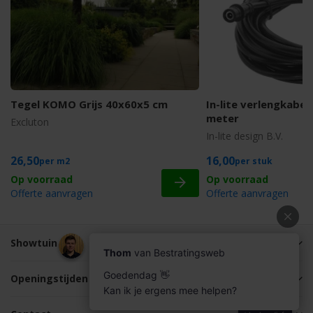
Tegel KOMO Grijs 40x60x5 cm
In-lite verlengkabel
meter
Excluton
In-lite design B.V.
26,50
16,00
m2
stuk
Offerte aanvragen
Offerte aanvragen
Showtuin
Openingstijden