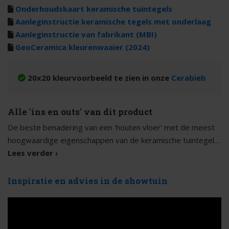
Onderhoudskaart keramische tuintegels
Aanleginstructie keramische tegels met onderlaag
Aanleginstructie van fabrikant (MBI)
GeoCeramica kleurenwaaier (2024)
20x20 kleurvoorbeeld te zien in onze
Cerabieb
Alle 'ins en outs' van dit product
De beste benadering van een 'houten vloer' met de meest
hoogwaardige eigenschappen van de keramische tuintegels
die er zijn. Wel de natuurlijke robuustheid maar de voordelen
Lees verder ›
Leginstructie 120x30cm GeoCeramica®
van een keramische tuintegel, een uitgelezen keuze.
Keramische tegels in het algemeen kennen vaak een lichte
Inspiratie en advies in de showtuin
bolling. Deze bolling wordt getoetst en dient binnen bepaalde
toleranties te vallen. Die toleranties worden bepaald over een
Zoals gezegd, Een lichte bolling is heel normaal in een
bepaalde afstand. Naarmate het formaat groter wordt kunnen
keramische tegel. Echter het unieke formaat 120x30cm vraagt
deze waarden verder uiteen lopen. Dat betekent heel concreet