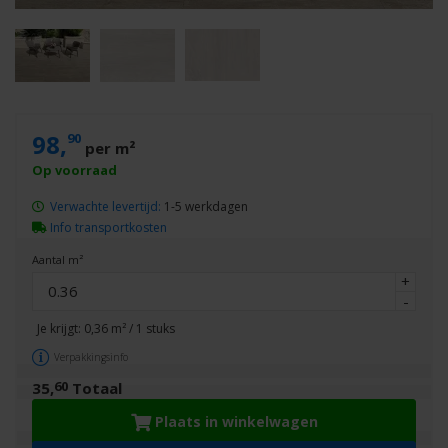
98,
90
per m²
Verwachte levertijd:
1-5 werkdagen
Info transportkosten
Aantal m²
+
-
Je krijgt:
0,36
m² /
1
stuks
Verpakkingsinfo
60
35,
Totaal
Plaats in winkelwagen