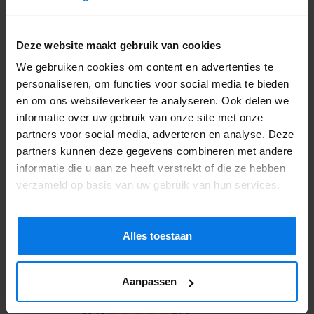
belletjesstructuur die onstaat tijdens de productie van de
mensen voor vallen.
tegels. Het beton ziet er daardoor luchtig en bros uit: uniek
Groot assortiment
in de bestratingswereld! Schellevis tegels zijn duurzaam en
Deze website maakt gebruik van cookies
Je vindt in ons assortiment zes kleuren: antraciet, carbon,
natuurlijk.
We gebruiken cookies om content en advertenties te
grijs, rood/bruin, crème en taupe. De Schellevis betontegels
personaliseren, om functies voor social media te bieden
zijn er in tal van formaten, van heel groot en dik tot klein, van
en om ons websiteverkeer te analyseren. Ook delen we
langwerpig tot vierkant, rechthoekig of langformaat. Met de
informatie over uw gebruik van onze site met onze
vele formaten kun je creatief zijn, bijvoorbeeld om
partners voor social media, adverteren en analyse. Deze
hoogteverschil te creëren of te overbruggen.
Alle bestrating in het echt bekijken
partners kunnen deze gegevens combineren met andere
Gewoon zien, voelen en ervaren: dat doe je in onze
informatie die u aan ze heeft verstrekt of die ze hebben
verzameld op basis van uw gebruik van hun services.
showtuin
! Samen met één van onze adviseurs kun je
alle opties bekijken en vergelijken. De bestrating ligt
aan je voeten! Kom je snel langs?
Alles toestaan
Het adres is Stationsweg Oost 194c in
Woudenberg.
Aanpassen