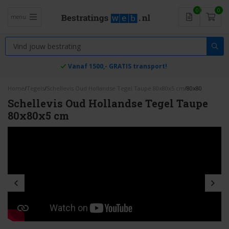
0
0
menu
Vanaf 1500,- GRATIS transport!
Home
/
Tegels
/
Schellevis Oud Hollandse Tegel Taupe 80x80x5 cm
/
80x80
Schellevis Oud Hollandse Tegel Taupe
80x80x5 cm