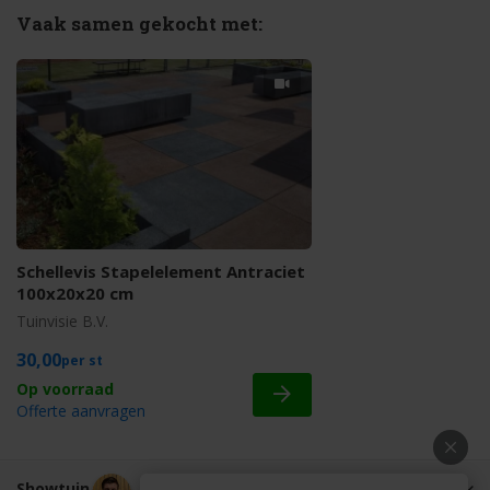
Vaak samen gekocht met:
Schellevis Stapelelement Antraciet
100x20x20 cm
Tuinvisie B.V.
30,00
st
Offerte aanvragen
Showtuin