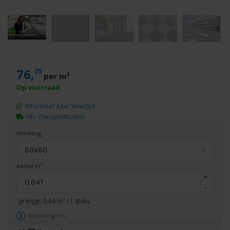
76,
25
per m²
Informeer naar levertijd
Info transportkosten
Afmeting
80x80
Aantal m²
+
-
Je krijgt:
0,64
m² /
1
stuks
Verpakkingsinfo