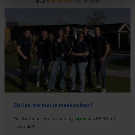
9.2
786 reviews
Zullen we met je meedenken?
De klantenservice is vandaag
open
van 08.00 tot
17.00 uur!