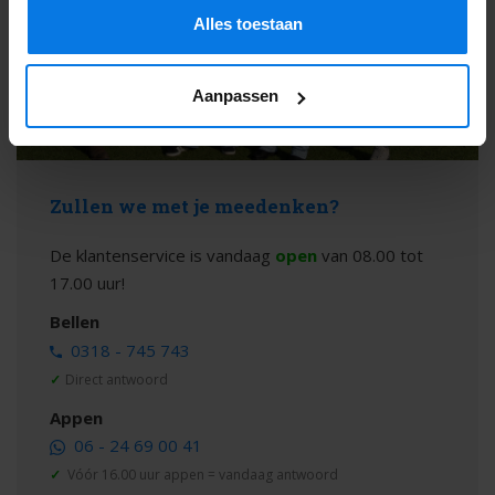
Alles toestaan
Aanpassen
Zullen we met je meedenken?
De klantenservice is vandaag
open
van 08.00 tot
17.00 uur!
Bellen
0318 - 745 743
✓
Direct antwoord
Appen
06 - 24 69 00 41
✓
Vóór 16.00 uur appen = vandaag antwoord