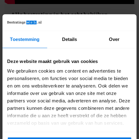
Alle bestrating in het echt bekijken
Gewoon zien, voelen en ervaren: dat doe je in onze
showtuin
! Samen met één van onze adviseurs kun je
alle opties bekijken en vergelijken. De bestrating ligt
Toestemming
Details
Over
aan je voeten! Kom je snel langs?
Het adres is Stationsweg Oost 194c in
Deze website maakt gebruik van cookies
Woudenberg.
We gebruiken cookies om content en advertenties te
personaliseren, om functies voor social media te bieden
en om ons websiteverkeer te analyseren. Ook delen we
9.2
786 reviews
informatie over uw gebruik van onze site met onze
partners voor social media, adverteren en analyse. Deze
partners kunnen deze gegevens combineren met andere
informatie die u aan ze heeft verstrekt of die ze hebben
verzameld op basis van uw gebruik van hun services.