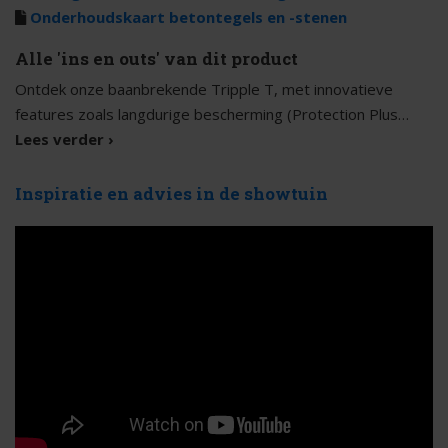
Onderhoudskaart betontegels en -stenen
Alle 'ins en outs' van dit product
Ontdek onze baanbrekende Tripple T, met innovatieve
features zoals langdurige bescherming (Protection Plus
factor 25) en een microfacet voor een strak terras. Kies uit
Lees verder ›
zeven trendy kleuren dankzij de unieke nuanceringstechniek,
Inuancia. Upgrade je terras met Tripple T, ook beschikbaar
Inspiratie en advies in de showtuin
in een 6 cm dikke 2Drive variant!