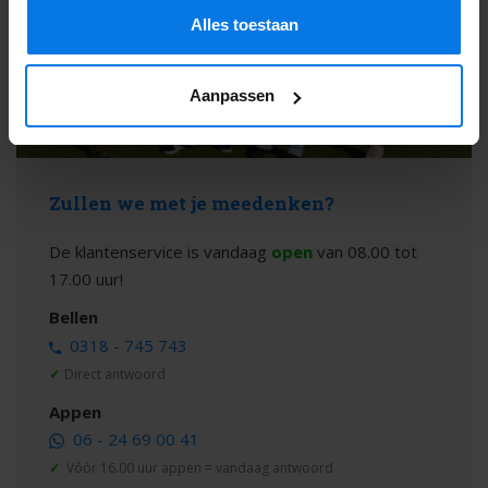
Alles toestaan
Aanpassen
Zullen we met je meedenken?
De klantenservice is vandaag
open
van 08.00 tot
17.00 uur!
Bellen
0318 - 745 743
✓
Direct antwoord
Appen
06 - 24 69 00 41
✓
Vóór 16.00 uur appen = vandaag antwoord