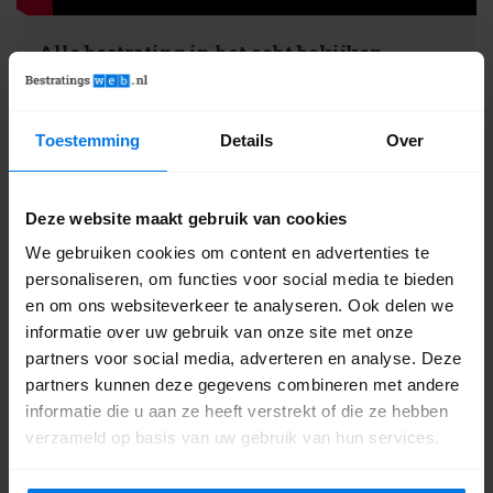
Alle bestrating in het echt bekijken
Gewoon zien, voelen en ervaren: dat doe je in onze
showtuin
! Samen met één van onze adviseurs kun je
alle opties bekijken en vergelijken. De bestrating ligt
Toestemming
Details
Over
aan je voeten! Kom je snel langs?
Het adres is Stationsweg Oost 194c in
Deze website maakt gebruik van cookies
Woudenberg.
We gebruiken cookies om content en advertenties te
personaliseren, om functies voor social media te bieden
en om ons websiteverkeer te analyseren. Ook delen we
9.2
786 reviews
informatie over uw gebruik van onze site met onze
partners voor social media, adverteren en analyse. Deze
partners kunnen deze gegevens combineren met andere
informatie die u aan ze heeft verstrekt of die ze hebben
verzameld op basis van uw gebruik van hun services.