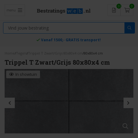
0
0
menu
Vanaf 1500,- GRATIS transport!
Home
/
Tegels
/
Trippel T Zwart/Grijs 80x80x4 cm
/
80x80x4 cm
Trippel T Zwart/Grijs 80x80x4 cm
In showtuin