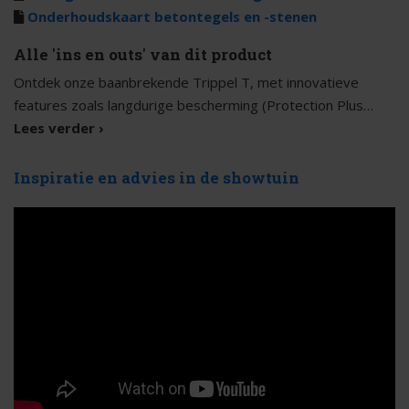
Onderhoudskaart betontegels en -stenen
Alle 'ins en outs' van dit product
Ontdek onze baanbrekende Trippel T, met innovatieve
features zoals langdurige bescherming (Protection Plus
factor 25) en een microfacet voor een strak terras. Kies uit
Lees verder ›
zeven trendy kleuren dankzij de unieke nuanceringstechniek,
Inuancia. Upgrade je terras met Trippel T, ook beschikbaar
Inspiratie en advies in de showtuin
in een 6 cm dikke 2Drive variant!