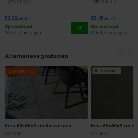
Tuinvisie B.V.
Tuinvisie B.V.
52,30
85,45
m²
m²
Offerte aanvragen
Offerte aanvragen
Alternatieve producten
In showtuin
5 % KORTING
Kera 60x60x3 cm Antwerpen
Kera 60x60x3 cm H
Excluton
Excluton