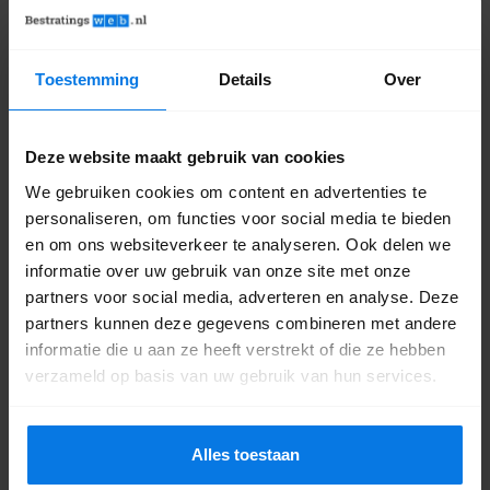
alle opties bekijken en vergelijken. De bestrating ligt
aan je voeten! Kom je snel langs?
Toestemming
Details
Over
Het adres is Stationsweg Oost 194c in
Woudenberg.
Deze website maakt gebruik van cookies
9.2
We gebruiken cookies om content en advertenties te
786 reviews
personaliseren, om functies voor social media te bieden
en om ons websiteverkeer te analyseren. Ook delen we
informatie over uw gebruik van onze site met onze
partners voor social media, adverteren en analyse. Deze
partners kunnen deze gegevens combineren met andere
informatie die u aan ze heeft verstrekt of die ze hebben
verzameld op basis van uw gebruik van hun services.
Alles toestaan