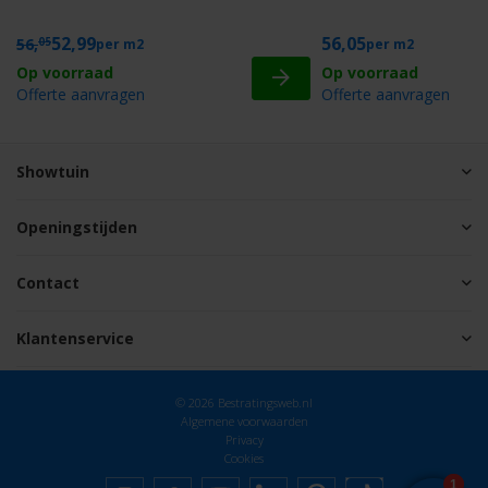
52,99
56,05
56,
05
m2
m2
Offerte aanvragen
Offerte aanvragen
Showtuin
Openingstijden
Contact
Klantenservice
© 2026 Bestratingsweb.nl
Algemene voorwaarden
Privacy
Cookies