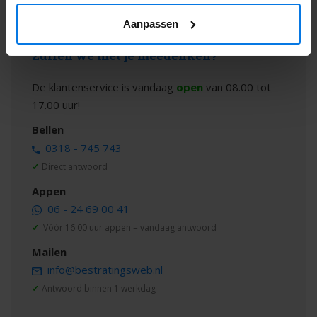
Aanpassen
Zullen we met je meedenken?
De klantenservice is vandaag
open
van 08.00 tot
17.00 uur!
Bellen
0318 - 745 743
✓
Direct antwoord
Appen
06 - 24 69 00 41
✓
Vóór 16.00 uur appen = vandaag antwoord
Mailen
info@bestratingsweb.nl
✓
Antwoord binnen 1 werkdag