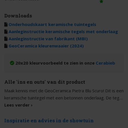
Downloads
Onderhoudskaart keramische tuintegels
Aanleginstructie keramische tegels met onderlaag
Aanleginstructie van fabrikant (MBI)
GeoCeramica kleurenwaaier (2024)
20x20 kleurvoorbeeld te zien in onze
Cerabieb
Alle 'ins en outs' van dit product
Maak kennis met de GeoCeramica Pietra Blu Scuro! Dit is een
keramische tuintegel met een betonnen onderlaag. De tegel
heeft een prachtige subtiele natuursteenlook die wordt
Lees verder ›
De GeoCeramica Pietra Blu Scuro is een
gevormd door een kleurnuance van donkere grijstinten. Met
keramische tegel met een betonnen onderlaag
zijn evenwichtige dessin past deze tegel bij tal van
Inspiratie en advies in de showtuin
De Geoceramica Pietra Blu Scuro bestaat uit twee delen.
tuinstijlen.