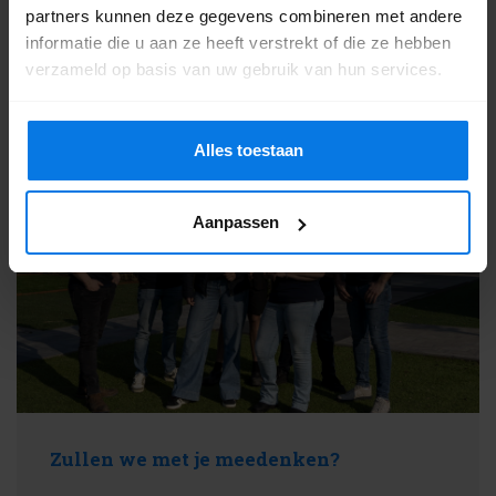
partners kunnen deze gegevens combineren met andere
informatie die u aan ze heeft verstrekt of die ze hebben
9.2
verzameld op basis van uw gebruik van hun services.
786 reviews
Alles toestaan
Aanpassen
Zullen we met je meedenken?