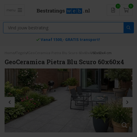
0
0
menu
Vanaf 1500,- GRATIS transport!
Home
/
Tegels
/
GeoCeramica Pietra Blu Scuro 60x60x4
/
60x60x4 cm
GeoCeramica Pietra Blu Scuro 60x60x4