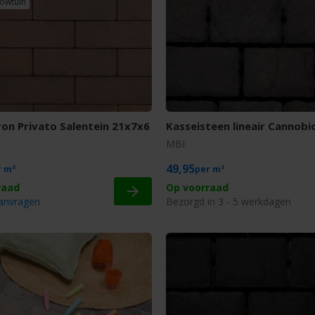
howtuin
on Privato Salentein 21x7x6
Kasseisteen lineair Cannobi
MBI
49,95
m²
m²
Op voorraad
aanvragen
Bezorgd in 3 - 5 werkdagen