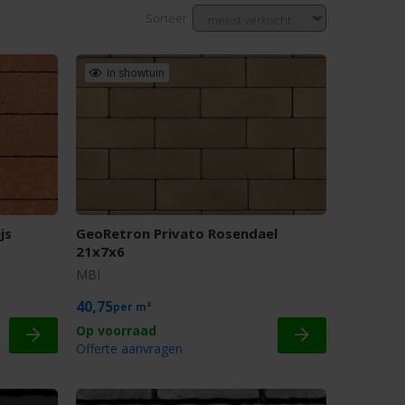
Sorteer
In showtuin
js
GeoRetron Privato Rosendael
21x7x6
MBI
40,75
m²
Offerte aanvragen