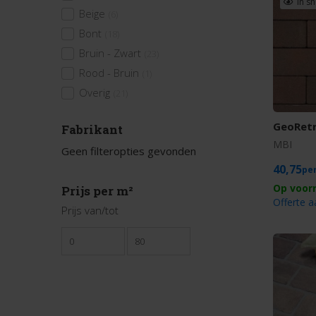
In s
Beige
(6)
Bont
(18)
Bruin - Zwart
(23)
Rood - Bruin
(1)
Overig
(21)
GeoRetr
Fabrikant
MBI
Geen filteropties gevonden
40,75
Prijs per m²
Offerte 
Prijs van/tot