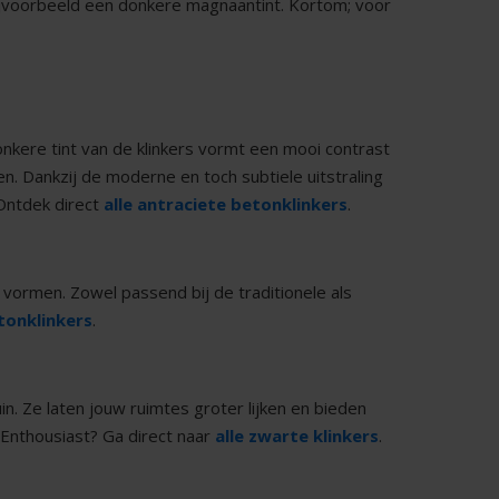
bijvoorbeeld een donkere magnaantint. Kortom; voor
onkere tint van de klinkers vormt een mooi contrast
. Dankzij de moderne en toch subtiele uitstraling
 Ontdek direct
alle antraciete betonklinkers
.
te vormen. Zowel passend bij de traditionele als
etonklinkers
.
in. Ze laten jouw ruimtes groter lijken en bieden
Enthousiast? Ga direct naar
alle zwarte klinkers
.