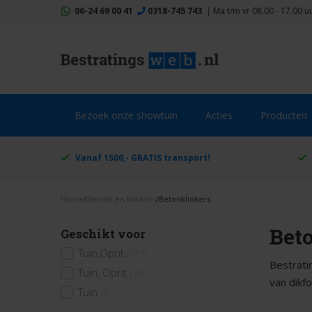
06-24 69 00 41
0318-745 743
|
Ma t/m vr 08.00 - 17.00 u
Bezoek onze showtuin
Acties
Producten
Vanaf 1500,- GRATIS transport!
Home
/
Stenen en klinkers
/
Betonklinkers
Bet
Geschikt voor
Tuin,Oprit
(137)
Bestratin
Tuin, Oprit
(32)
van dikf
Tuin
(2)