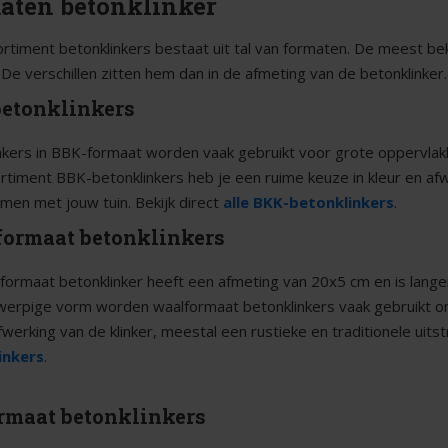
aten betonklinker
rtiment betonklinkers bestaat uit tal van formaten. De meest be
 De verschillen zitten hem dan in de afmeting van de betonklinker.
etonklinkers
nkers in BBK-formaat worden vaak gebruikt voor grote oppervlakk
rtiment BBK-betonklinkers heb je een ruime keuze in kleur en afw
rmen met jouw tuin. Bekijk direct
alle BKK-betonklinkers
.
ormaat betonklinkers
formaat betonklinker heeft een afmeting van 20x5 cm en is lange
werpige vorm worden waalformaat betonklinkers vaak gebruikt om
werking van de klinker, meestal een rustieke en traditionele uitst
inkers
.
rmaat betonklinkers