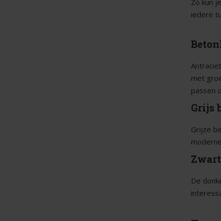
Zo kun j
iedere tu
Beton
Antracie
met groe
passen de
Grijs
Grijze be
moderne 
Zwart
De donke
interess