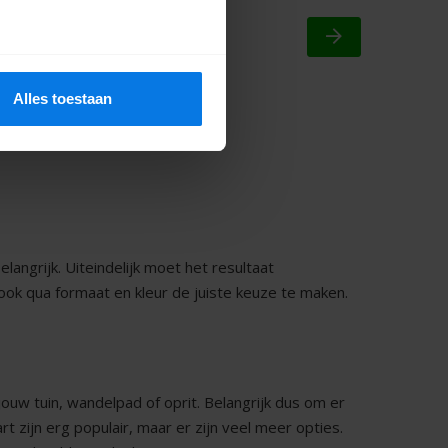
27,05
m²
Offerte aanvragen
Alles toestaan
8
9
volgende
langrijk. Uiteindelijk moet het resultaat
 ook qua formaat en kleur de juiste keuze te maken.
jouw tuin, wandelpad of oprit. Belangrijk dus om er
rt zijn erg populair, maar er zijn veel meer opties.