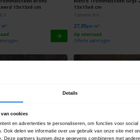
Trommelsteen Brons
Metro Trommelsteen Grijs-
ceerd 15x15x6 cm
15x15x6 cm
B.V.
Tuinvisie B.V.
27,05
m²
m²
aanvragen
Offerte aanvragen
Details
 van cookies
rommelsteen Antraciet
Metro Trommelsteen Brons
6 cm
Genuanceerd 15x20x6 cm
ent en advertenties te personaliseren, om functies voor social
B.V.
Tuinvisie B.V.
. Ook delen we informatie over uw gebruik van onze site met on
e. Deze partners kunnen deze gegevens combineren met andere i