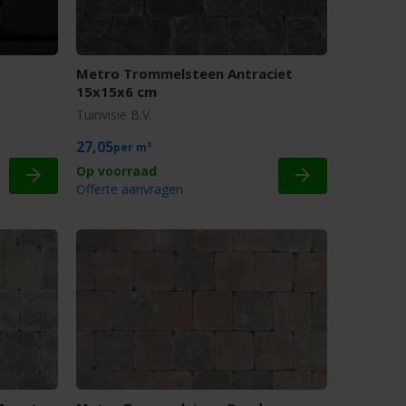
Metro Trommelsteen Antraciet
15x15x6 cm
Tuinvisie B.V.
27,05
m²
Offerte aanvragen