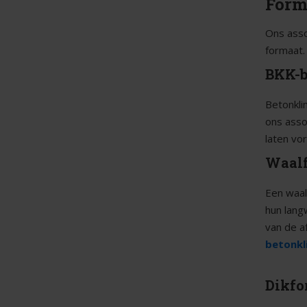
Form
Ons asso
formaat.
BKK-b
Betonkli
ons asso
laten vo
Waalf
Een waal
hun lang
van de af
betonkl
Dikfo