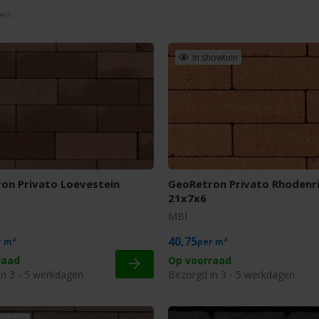
len
In showtuin
on Privato Loevestein
GeoRetron Privato Rhodenri
21x7x6
MBI
40,75
m²
m²
raad
Op voorraad
in 3 - 5 werkdagen
Bezorgd in 3 - 5 werkdagen