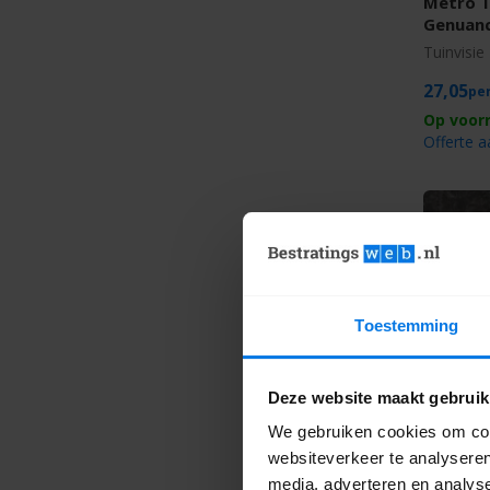
Metro 
Genuan
Tuinvisie 
27,05
Offerte 
Toestemming
Deze website maakt gebruik
Metro T
15x20x
We gebruiken cookies om cont
Tuinvisie 
websiteverkeer te analyseren
media, adverteren en analys