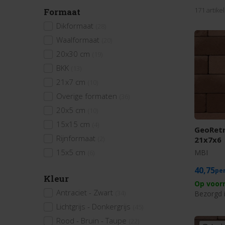
171 artike
Formaat
Dikformaat
(28)
Waalformaat
(20)
20x30 cm
(19)
BKK
(13)
21x7 cm
(10)
Overige formaten
(36)
20x5 cm
(10)
15x15 cm
(4)
GeoRetr
Rijnformaat
(2)
21x7x6
15x5 cm
MBI
(6)
40,75
Kleur
Op voor
Antraciet - Zwart
(34)
Bezorgd 
Lichtgrijs - Donkergrijs
(45)
Rood - Bruin - Taupe
(22)