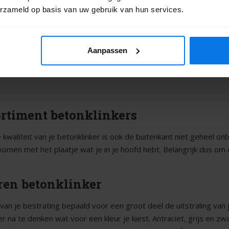
27,05
m²
m²
erzameld op basis van uw gebruik van hun services.
aanvragen
Offerte aanvragen
Aanpassen
vorige
1
2
3
4
5
6
7
rtiment betonklinkers
kwaliteit van je betonklinker is ook de buitenkant niet geheel onbe
omen met het plaatje wat je in je hoofd hebt. Belangrijk dus om
ren betonklinker
 van je bestrating bepaald voor een groot deel de uitstraling van 
 na te denken wat voor een kleur je kiest. Antraciet, grijs en zwa