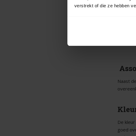
27,05
verstrekt of die ze hebben v
Offerte 
Asso
Naast de 
overeenk
Kleu
De kleur
goed over