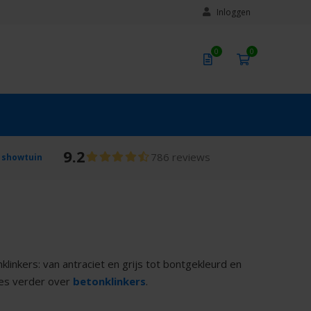
Inloggen
0
0
9.2
786 reviews
 showtuin
klinkers: van antraciet en grijs tot bontgekleurd en
lees verder over
betonklinkers
.