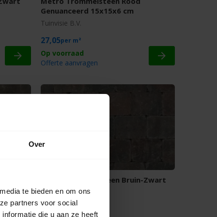
Zwart
Metro Trommelsteen Rood
Genuanceerd 15x15x6 cm
Tuinvisie B.V.
27,05
m²
Offerte aanvragen
Over
Metro Trommelsteen Bruin-Zwart
15x20x6 cm
 media te bieden en om ons
Tuinvisie B.V.
ze partners voor social
nformatie die u aan ze heeft