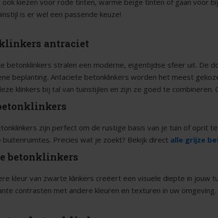
e ook kiezen voor rode tinten, warme beige tinten of gaan voor 
instijl is er wel een passende keuze!
klinkers antraciet
te betonklinkers stralen een moderne, eigentijdse sfeer uit. De d
ne beplanting. Antaciete betonklinkers worden het meest gekozen
ze klinkers bij tal van tuinstijlen en zijn ze goed te combineren.
 betonklinkers
tonklinkers zijn perfect om de rustige basis van je tuin of oprit 
buitenruimtes. Precies wat je zoekt? Bekijk direct
alle grijze b
e betonklinkers
re kleur van zwarte klinkers creëert een visuele diepte in jouw tu
ante contrasten met andere kleuren en texturen in uw omgeving. 