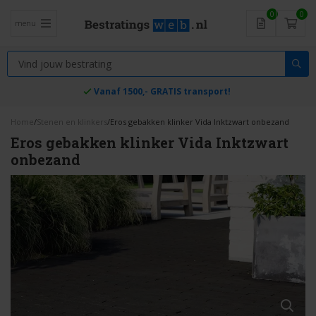
0
0
menu
Vanaf 1500,- GRATIS transport!
Home
/
Stenen en klinkers
/
Eros gebakken klinker Vida Inktzwart onbezand
Eros gebakken klinker Vida Inktzwart
onbezand