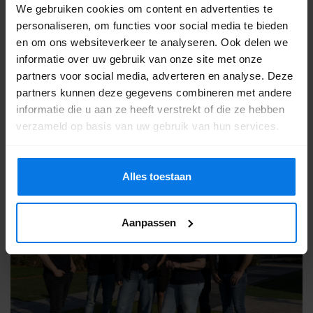
We gebruiken cookies om content en advertenties te
showtuin
! Samen met één van onze adviseurs kun je
personaliseren, om functies voor social media te bieden
alle opties bekijken en vergelijken. De bestrating ligt
en om ons websiteverkeer te analyseren. Ook delen we
aan je voeten! Kom je snel langs?
informatie over uw gebruik van onze site met onze
Het adres is Stationsweg Oost 194c in
partners voor social media, adverteren en analyse. Deze
Woudenberg.
partners kunnen deze gegevens combineren met andere
informatie die u aan ze heeft verstrekt of die ze hebben
verzameld op basis van uw gebruik van hun services.
9.2
786 reviews
Alles toestaan
Aanpassen