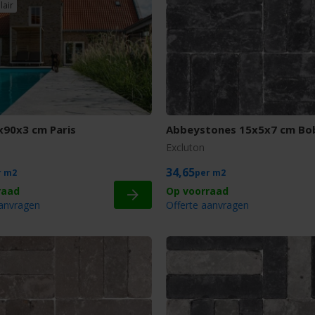
lair
x90x3 cm Paris
Abbeystones 15x5x7 cm Bo
Excluton
34,65
m2
m2
aanvragen
Offerte aanvragen