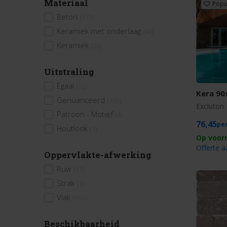
Materiaal
Popu
Beton
(171)
Keramiek met onderlaag
(40)
Keramiek
(26)
Uitstraling
Egaal
(72)
Kera 90
Genuanceerd
(153)
Excluton
Patroon - Motief
(4)
76,45
Houtlook
(1)
Offerte 
Oppervlakte-afwerking
Ruw
(11)
Strak
(1)
Vlak
(101)
Beschikbaarheid