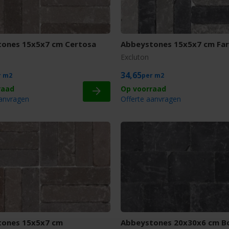
ones 15x5x7 cm Certosa
Abbeystones 15x5x7 cm Far
Excluton
34,65
m2
m2
aanvragen
Offerte aanvragen
tones 15x5x7 cm
Abbeystones 20x30x6 cm B