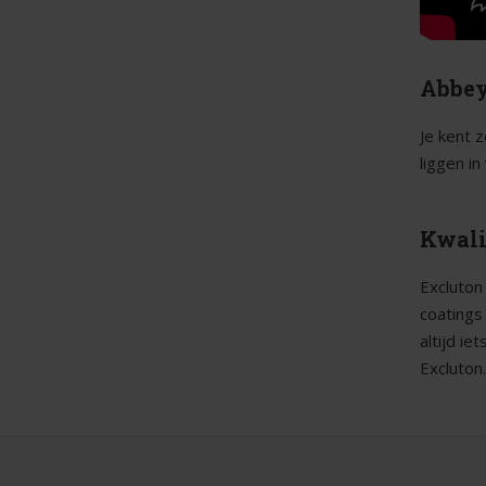
Abbey
Je kent z
liggen i
Kwali
Excluton
coatings
altijd i
Excluton.