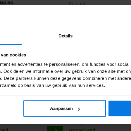
assino
Excluton
30,55
m2
m2
aanvragen
Offerte aanvragen
Details
 van cookies
ent en advertenties te personaliseren, om functies voor social
. Ook delen we informatie over uw gebruik van onze site met on
e. Deze partners kunnen deze gegevens combineren met andere i
erzameld op basis van uw gebruik van hun services.
ones 20x30x6 cm Certosa
Abbeystones 20x30x6 cm Fa
Aanpassen
Excluton
30,55
m2
m2