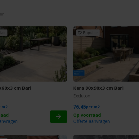
len
lair
Populair
x60x3 cm Bari
Kera 90x90x3 cm Bari
Excluton
76,45
m2
m2
aanvragen
Offerte aanvragen