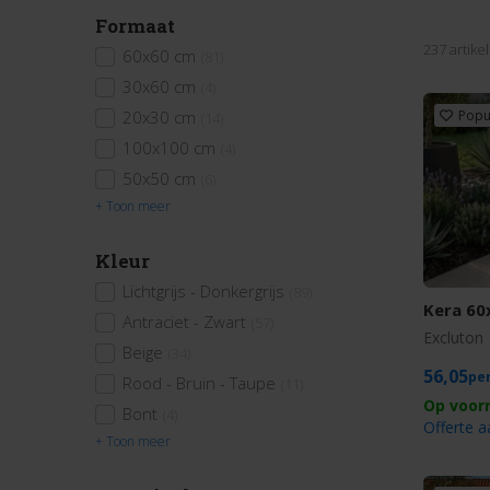
Formaat
237 artike
60x60 cm
(81)
30x60 cm
(4)
20x30 cm
Popu
(14)
100x100 cm
(4)
50x50 cm
(6)
+ Toon meer
Kleur
Lichtgrijs - Donkergrijs
(89)
Kera 60
Antraciet - Zwart
(57)
Excluton
Beige
(34)
56,05
Rood - Bruin - Taupe
(11)
Bont
(4)
Offerte 
+ Toon meer