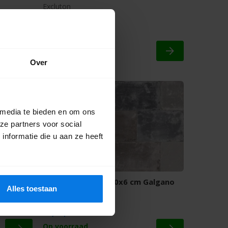
Excluton
32,60
m2
Offerte aanvragen
Over
 media te bieden en om ons
ze partners voor social
nformatie die u aan ze heeft
rfa
Abbeystones 20x30x6 cm Galgano
Alles toestaan
Excluton
30,55
m2