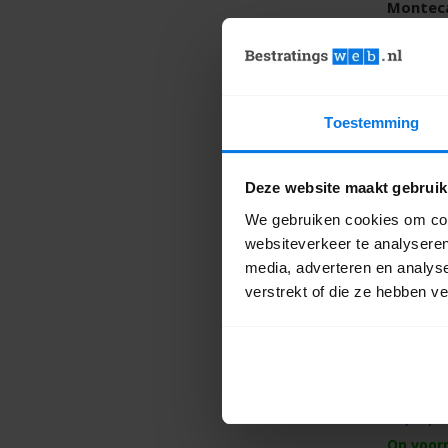
Montec
Excluton
36,70
Offerte 
Toestemming
Deze website maakt gebruik
We gebruiken cookies om cont
websiteverkeer te analyseren
media, adverteren en analys
verstrekt of die ze hebben v
Abbeyst
Excluton
32,60