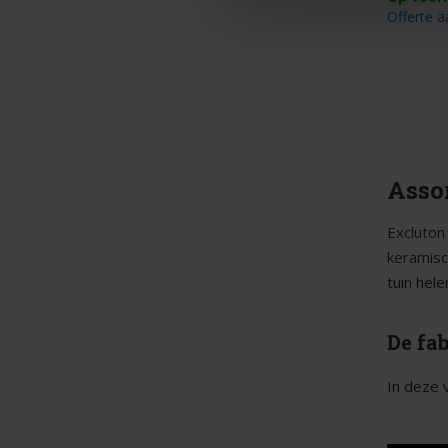
Offerte 
Asso
Excluton
keramisc
tuin hele
De fa
In deze v