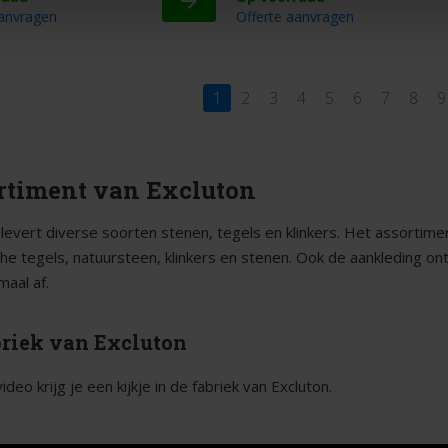
aanvragen
Offerte aanvragen
1
2
3
4
5
6
7
8
9
rtiment van Excluton
 levert diverse soorten stenen, tegels en klinkers. Het assortime
he tegels, natuursteen, klinkers en stenen. Ook de aankleding on
maal af.
briek van Excluton
ideo krijg je een kijkje in de fabriek van Excluton.