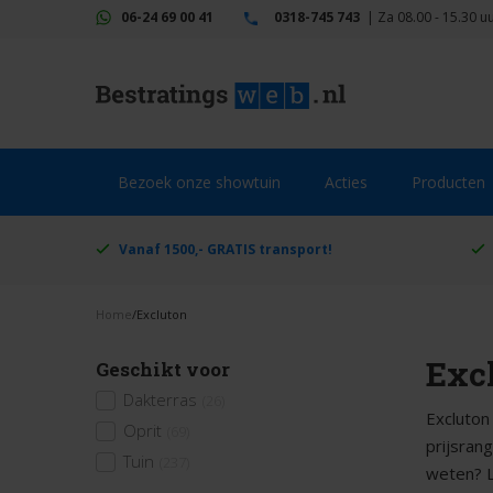
06-24 69 00 41
0318-745 743
|
Za 08.00 - 15.30 u
Bezoek onze showtuin
Acties
Producten
Vanaf 1500,- GRATIS transport!
Home
/
Excluton
Excl
Geschikt voor
Dakterras
(26)
Excluton
Oprit
(69)
prijsran
Tuin
(237)
weten? 