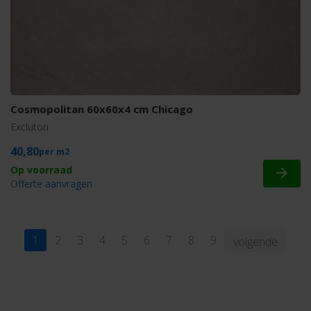
Cosmopolitan 60x60x4 cm Chicago
Excluton
40,80
m2
Offerte aanvragen
1
2
3
4
5
6
7
8
9
volgende