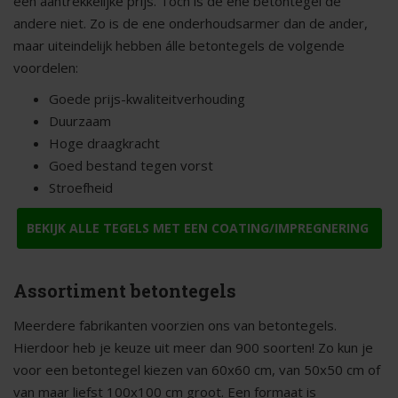
een aantrekkelijke prijs. Toch is de ene betontegel de
andere niet. Zo is de ene onderhoudsarmer dan de ander,
maar uiteindelijk hebben álle betontegels de volgende
voordelen:
Goede prijs-kwaliteitverhouding
Duurzaam
Hoge draagkracht
Goed bestand tegen vorst
Stroefheid
BEKIJK ALLE TEGELS MET EEN COATING/IMPREGNERING
Assortiment betontegels
Meerdere fabrikanten voorzien ons van betontegels.
Hierdoor heb je keuze uit meer dan 900 soorten! Zo kun je
voor een betontegel kiezen van 60x60 cm, van 50x50 cm of
van maar liefst 100x100 cm groot. Een formaat is