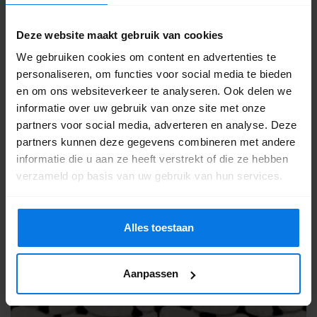
Deze website maakt gebruik van cookies
We gebruiken cookies om content en advertenties te
personaliseren, om functies voor social media te bieden
en om ons websiteverkeer te analyseren. Ook delen we
informatie over uw gebruik van onze site met onze
partners voor social media, adverteren en analyse. Deze
Citta Klimata Antraciet 60x60x10
partners kunnen deze gegevens combineren met andere
MBI
informatie die u aan ze heeft verstrekt of die ze hebben
48,95
verzameld op basis van uw gebruik van hun services.
m²
Offerte aanvragen
Alles toestaan
Aanpassen