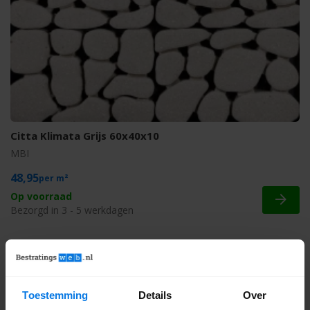
Citta Klimata Grijs 60x40x10
MBI
48,95
m²
Op voorraad
Bezorgd in 3 - 5 werkdagen
Toestemming
Details
Over