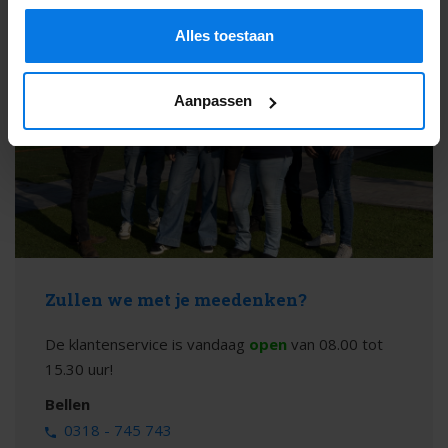
Alles toestaan
Aanpassen
Zullen we met je meedenken?
De klantenservice is vandaag
open
van 08.00 tot
15.30 uur!
Bellen
0318 - 745 743