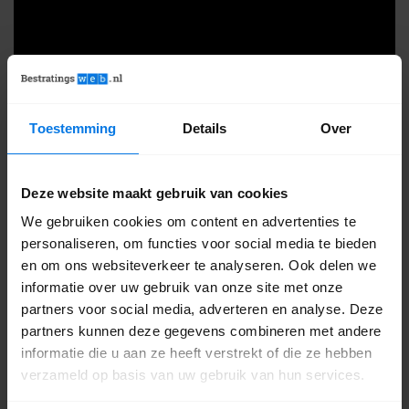
Toestemming
Details
Over
Alle bestrating in het echt bekijken
Gewoon zien, voelen en ervaren: dat doe je in onze
Deze website maakt gebruik van cookies
showtuin
! Samen met één van onze adviseurs kun je
alle opties bekijken en vergelijken. De bestrating ligt
We gebruiken cookies om content en advertenties te
aan je voeten! Kom je snel langs?
personaliseren, om functies voor social media te bieden
en om ons websiteverkeer te analyseren. Ook delen we
Het adres is Stationsweg Oost 194c in
informatie over uw gebruik van onze site met onze
Woudenberg.
partners voor social media, adverteren en analyse. Deze
partners kunnen deze gegevens combineren met andere
informatie die u aan ze heeft verstrekt of die ze hebben
9.2
786 reviews
verzameld op basis van uw gebruik van hun services.