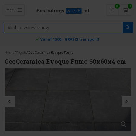
0
0
menu
Vanaf 1500,- GRATIS transport!
Home
/
Tegels
/
GeoCeramica Evoque Fumo
GeoCeramica Evoque Fumo 60x60x4 cm