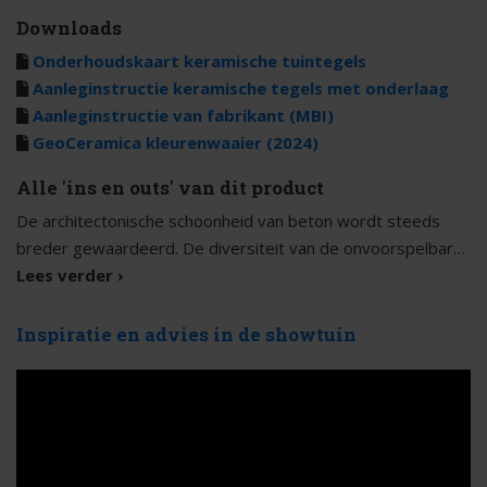
Downloads
Onderhoudskaart keramische tuintegels
Aanleginstructie keramische tegels met onderlaag
Aanleginstructie van fabrikant (MBI)
GeoCeramica kleurenwaaier (2024)
Alle 'ins en outs' van dit product
De architectonische schoonheid van beton wordt steeds
breder gewaardeerd. De diversiteit van de onvoorspelbare,
zachte patronen is ongekend. De Evoque lijn biedt precies
Lees verder ›
die subtiele nuances.
Inspiratie en advies in de showtuin